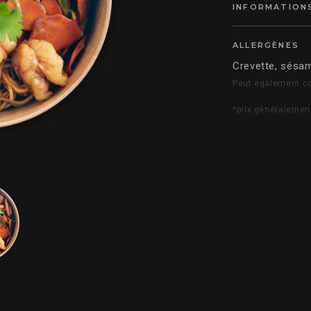
INFORMATIONS
ALLERGÈNES
Crevette, sésam
Peut également co
*prix généralemen