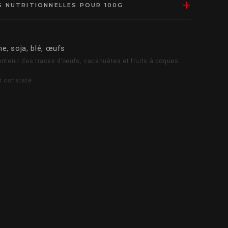
 NUTRITIONNELLES POUR 100G
e, soja, blé, œufs
ntenir des traces d’oeufs, cacahuètes et fruits à coques.
t constaté