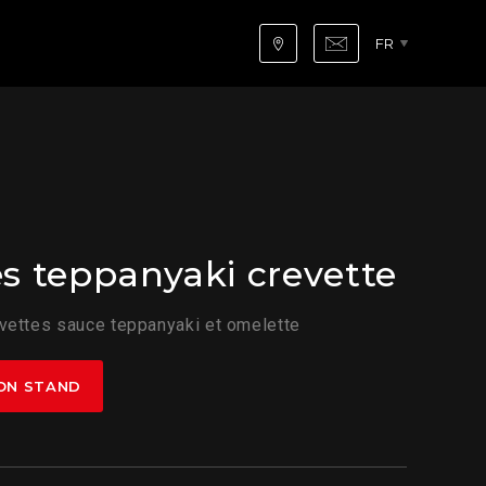
FR
es teppanyaki crevette
evettes sauce teppanyaki et omelette
ON STAND