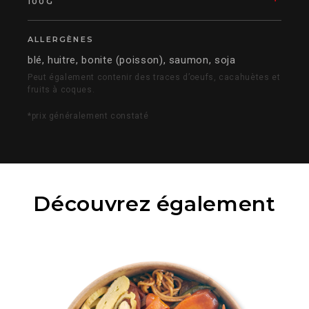
100G
ALLERGÈNES
blé, huitre, bonite (poisson), saumon, soja
Peut également contenir des traces d’oeufs, cacahuètes et
fruits à coques.
*prix généralement constaté
Découvrez également