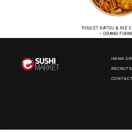
POULET KATSU & RIZ 
– GRAND FOR
HANA G
RECRUT
CONTAC