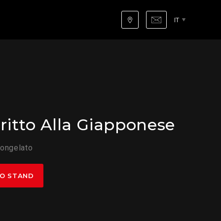
IT
I
Fritto Alla Giapponese
congelato
IO STAND