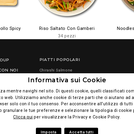
ollo Spicy
Riso Saltato Con Gamberi
Noodles
34 pezzi
PIATTI POPOLARI
ROUP
CON NOI
Chirashi Salmone
Informativa sui Cookie
I
Crunch Eby Fry Spicy
Crunch Spicy Salmone
nza mentre navighi nel sito. Di questi cookie, quelli classificat
to web. Utilizziamo anche cookie di terze parti che ci aiutano ad a
solo con il tuo consenso. Per acconsentire all’utilizzo di tutti i 
 granulare le tue preferenze e selezionare la tipologia di cookie p
Clicca qui
per visualizzare la Privacy e Cookie Policy.
Imposta
Accetta tutti