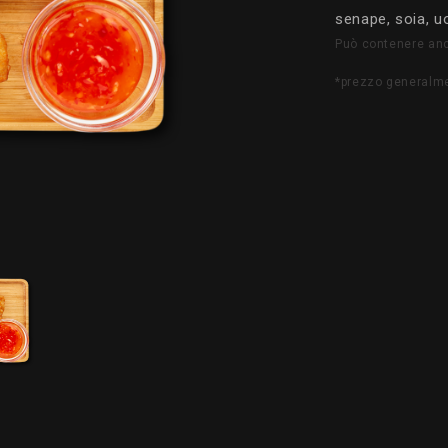
senape, soia, uo
Può contenere anch
*prezzo generalme