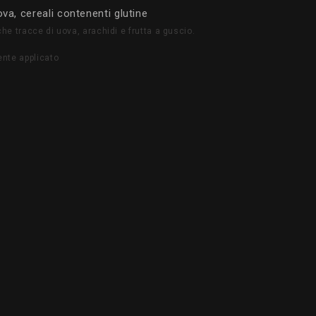
va, cereali contenenti glutine
e tracce di uova, arachidi e frutta a guscio.
nte applicato