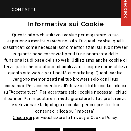
Feedback
CONTATTI
Informativa sui Cookie
PIATTI POPOLARI
Questo sito web utilizza i cookie per migliorare la tua
esperienza mentre navighi nel sito. Di questi cookie, quelli
classificati come necessari sono memorizzati sul tuo browser
in quanto sono essenziali per il funzionamento delle
funzionalità di base del sito web. Utilizziamo anche cookie di
terze parti che ci aiutano ad analizzare e capire come utilizzi
questo sito web e per finalità di marketing. Questi cookie
vengono memorizzati nel tuo browser solo con il tuo
consenso. Per acconsentire all’utilizzo di tutti i cookie, clicca
Privacy e cookie policy
su “Accetta tutti”. Per accettare solo i cookie necessari, chiudi
il banner. Per impostare in modo granulare le tue preferenze
Informativa generale sulla privacy
e selezionare la tipologia di cookie per cui presti il tuo
Avviso legale
consenso, clicca su “Imposta”.
Codice Etico
Clicca qui
per visualizzare la Privacy e Cookie Policy.
Sushi Market® 2026