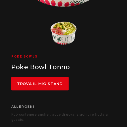
POKE BOWLS
Poke Bowl Tonno
TROVA IL MIO STAND
ALLERGENI
Può contenere anche tracce di uova, arachidi e frutta a
guscio.