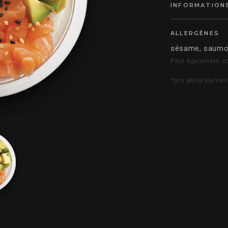
INFORMATIONS
ALLERGÈNES
sésame, saumon
Peut également co
*prix généralemen