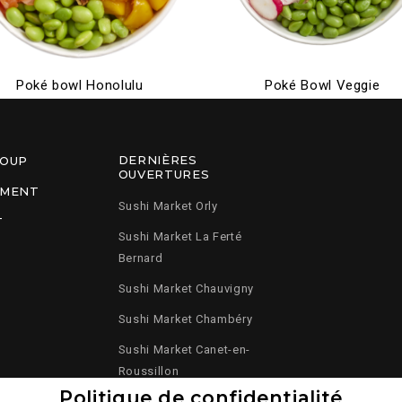
Poké bowl Honolulu
Poké Bowl Veggie
DERNIÈRES
ROUP
OUVERTURES
EMENT
Sushi Market Orly
T
Sushi Market La Ferté
Bernard
Sushi Market Chauvigny
Sushi Market Chambéry
Sushi Market Canet-en-
Roussillon
Politique de confidentialité