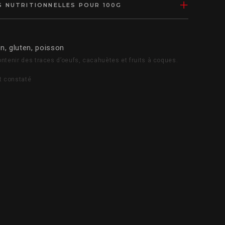
 NUTRITIONNELLES POUR 100G
, gluten, poisson
ntenir des traces d’oeufs, cacahuètes et fruits à coques.
t constaté