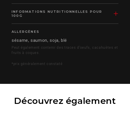
INFORMATIONS NUTRITIONNELLES POUR
100G
ALLERGÈNES
sésame, saumon, soja, blé
Peut également contenir des traces d’oeufs, cacahuètes et
fruits à coques.
*prix généralement constaté
Découvrez également