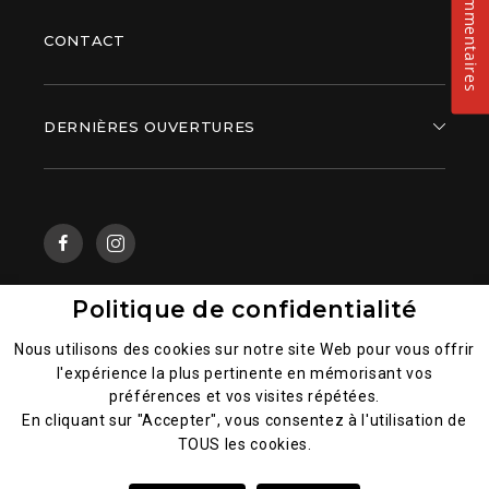
Commentaires
CONTACT
DERNIÈRES OUVERTURES
Politique de confidentialité
Mentions légales
Nous utilisons des cookies sur notre site Web pour vous offrir
Politique générale de la confidentialité des données
l'expérience la plus pertinente en mémorisant vos
préférences et vos visites répétées.
CGU
En cliquant sur "Accepter", vous consentez à l'utilisation de
Index de l’égalité Femme – Homme
TOUS les cookies.