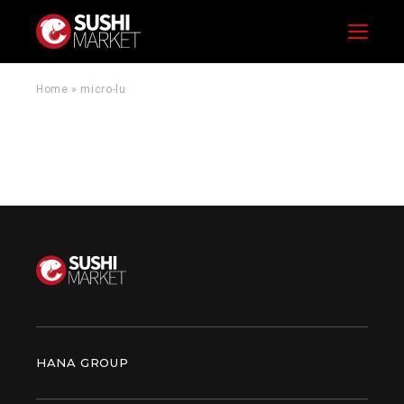
Menu
Home
»
micro-lu
HANA GROUP