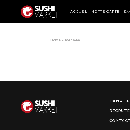
ACCUEIL
NOTRE CARTE
SA
Home
»
mega-be
HANA G
RECRUT
CONTAC