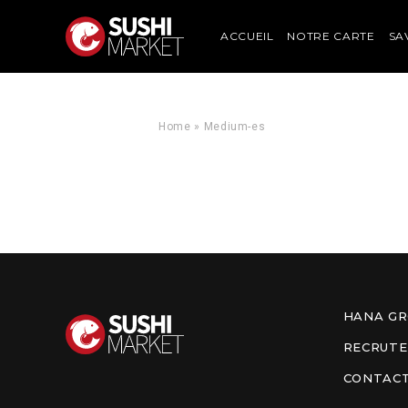
ACCUEIL
NOTRE CARTE
SA
Home
»
Medium-es
HANA G
RECRUT
CONTAC