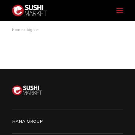
Menu
Home
»
big-be
HANA GROUP