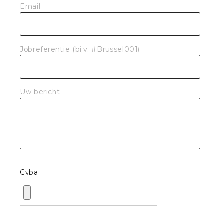
Email
Jobreferentie (bijv. #Brussel001)
Uw bericht
Cvba