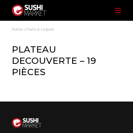
Menu
Home
»
fruits à coques
PLATEAU
DECOUVERTE – 19
PIÈCES