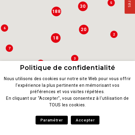
5
30
188
6
20
2
18
7
3
9
2
Politique de confidentialité
11
Nous utilisons des cookies sur notre site Web pour vous offrir
4
l'expérience la plus pertinente en mémorisant vos
préférences et vos visites répétées.
6
5
En cliquant sur "Accepter", vous consentez à l'utilisation de
TOUS les cookies.
2
4
4
Paramétrer
Accepter
6
7