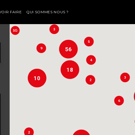
VOIR FAIRE
QUI SOMMES NOUS ?
3
7
3
5
56
9
7
4
18
10
3
2
6
2