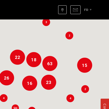
FR
3
3
2
22
18
63
15
26
23
16
2
4
4