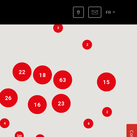
FR
3
3
2
22
18
63
15
26
23
16
2
4
4