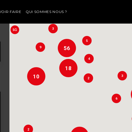
VOIR FAIRE
QUI SOMMES NOUS ?
3
7
3
5
56
9
7
4
18
10
3
2
6
2